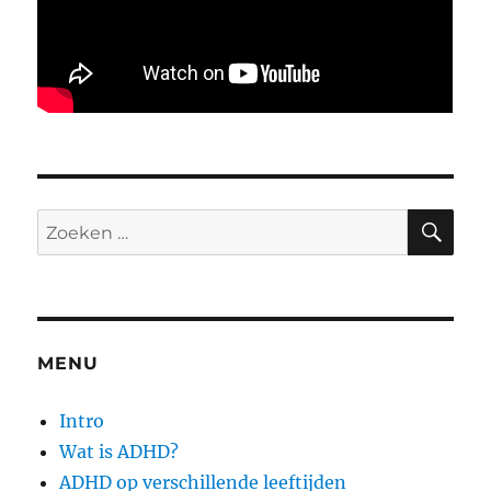
ZO
Zoeken
naar:
MENU
Intro
Wat is ADHD?
ADHD op verschillende leeftijden