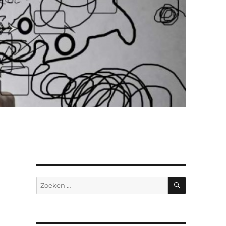
ZOEKEN
Zoeken
naar: