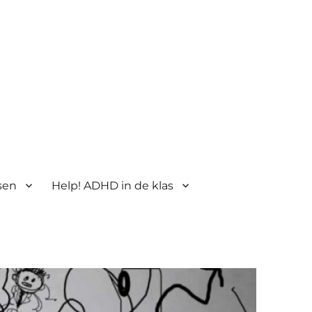
sen
Help! ADHD in de klas